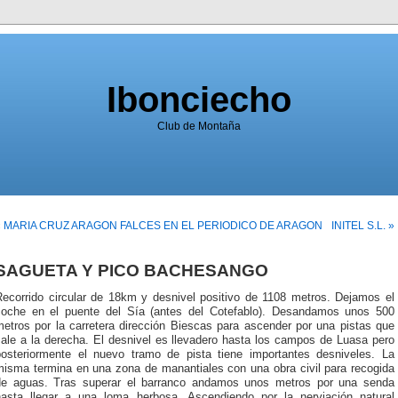
Ibonciecho
Club de Montaña
« MARIA CRUZ ARAGON FALCES EN EL PERIODICO DE ARAGON
INITEL S.L. »
SAGUETA Y PICO BACHESANGO
Recorrido circular de 18km y desnivel positivo de 1108 metros. Dejamos el
coche en el puente del Sía (antes del Cotefablo). Desandamos unos 500
metros por la carretera dirección Biescas para ascender por una pistas que
sale a la derecha. El desnivel es llevadero hasta los campos de Luasa pero
posteriormente el nuevo tramo de pista tiene importantes desniveles. La
misma termina en una zona de manantiales con una obra civil para recogida
de aguas. Tras superar el barranco andamos unos metros por una senda
hasta llegar a una loma herbosa. Ascendiendo por la nerviación natural