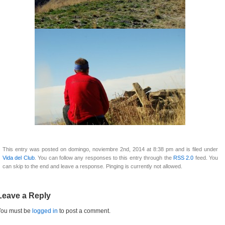
This entry was posted on domingo, noviembre 2nd, 2014 at 8:38 pm and is filed under
Vida del Club
. You can follow any responses to this entry through the
RSS 2.0
feed. You
can skip to the end and leave a response. Pinging is currently not allowed.
Leave a Reply
You must be
logged in
to post a comment.