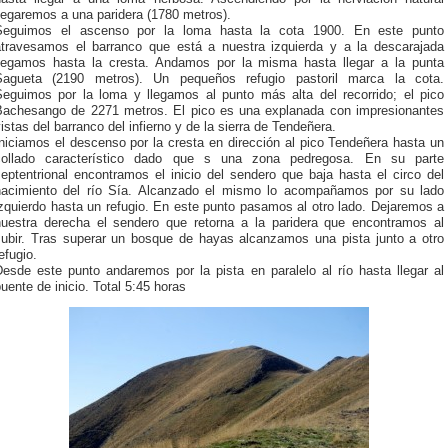
legaremos a una paridera (1780 metros).
Seguimos el ascenso por la loma hasta la cota 1900. En este punto
atravesamos el barranco que está a nuestra izquierda y a la descarajada
llegamos hasta la cresta. Andamos por la misma hasta llegar a la punta
Sagueta (2190 metros). Un pequeños refugio pastoril marca la cota.
Seguimos por la loma y llegamos al punto más alta del recorrido; el pico
Bachesango de 2271 metros. El pico es una explanada con impresionantes
istas del barranco del infierno y de la sierra de Tendeñera.
niciamos el descenso por la cresta en dirección al pico Tendeñera hasta un
collado característico dado que s una zona pedregosa. En su parte
eptentrional encontramos el inicio del sendero que baja hasta el circo del
nacimiento del río Sía. Alcanzado el mismo lo acompañamos por su lado
zquierdo hasta un refugio. En este punto pasamos al otro lado. Dejaremos a
nuestra derecha el sendero que retorna a la paridera que encontramos al
subir. Tras superar un bosque de hayas alcanzamos una pista junto a otro
efugio.
Desde este punto andaremos por la pista en paralelo al río hasta llegar al
uente de inicio. Total 5:45 horas