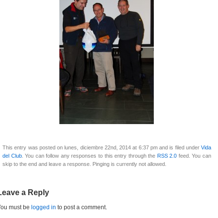
This entry was posted on lunes, diciembre 22nd, 2014 at 6:37 pm and is filed under
Vida
del Club
. You can follow any responses to this entry through the
RSS 2.0
feed. You can
skip to the end and leave a response. Pinging is currently not allowed.
Leave a Reply
You must be
logged in
to post a comment.