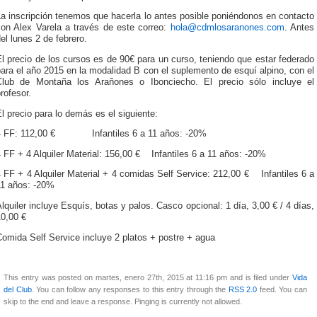
a inscripción tenemos que hacerla lo antes posible poniéndonos en contacto
con Alex Varela a través de este correo:
hola@cdmlosaranones.com
. Antes
el lunes 2 de febrero.
l precio de los cursos es de 90€ para un curso, teniendo que estar federado
ara el año 2015 en la modalidad B con el suplemento de esquí alpino, con el
Club de Montaña los Arañones o Ibonciecho. El precio sólo incluye el
rofesor.
l precio para lo demás es el siguiente:
4 FF: 112,00 € Infantiles 6 a 11 años: -20%
 FF + 4 Alquiler Material: 156,00 € Infantiles 6 a 11 años: -20%
 FF + 4 Alquiler Material + 4 comidas Self Service: 212,00 € Infantiles 6 a
11 años: -20%
lquiler incluye Esquís, botas y palos. Casco opcional: 1 día, 3,00 € / 4 días,
10,00 €
omida Self Service incluye 2 platos + postre + agua
This entry was posted on martes, enero 27th, 2015 at 11:16 pm and is filed under
Vida
del Club
. You can follow any responses to this entry through the
RSS 2.0
feed. You can
skip to the end and leave a response. Pinging is currently not allowed.