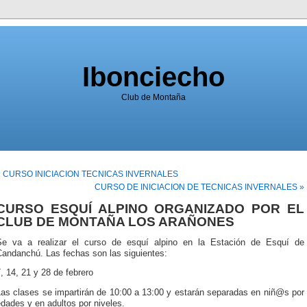
Ibonciecho
Club de Montaña
« CURSO INICIACION TECNICAS INVERNALES
CURSO DE INICIACION DE TECNICAS INVERNALES »
CURSO ESQUÍ ALPINO ORGANIZADO POR EL
CLUB DE MONTAÑA LOS ARAÑONES
Se va a realizar el curso de esquí alpino en la Estación de Esquí de
Candanchú. Las fechas son las siguientes:
, 14, 21 y 28 de febrero
Las clases se impartirán de 10:00 a 13:00 y estarán separadas en niñ@s por
dades y en adultos por niveles.