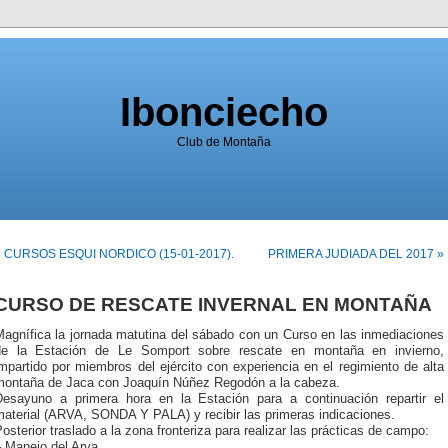
Ibonciecho
Club de Montaña
« CURSOS ESQUI NORDICO (15-01-2017).
PRIMERA JUDIADA DEL 2017 »
CURSO DE RESCATE INVERNAL EN MONTAÑA
Magnífica la jornada matutina del sábado con un Curso en las inmediaciones
de la Estación de Le Somport sobre rescate en montaña en invierno,
mpartido por miembros del ejército con experiencia en el regimiento de alta
montaña de Jaca con Joaquín Núñez Regodón a la cabeza.
Desayuno a primera hora en la Estación para a continuación repartir el
material (ARVA, SONDA Y PALA) y recibir las primeras indicaciones.
osterior traslado a la zona fronteriza para realizar las prácticas
de campo:
 Manejo del Arva.