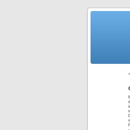
i
P
–