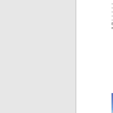
–
–
–