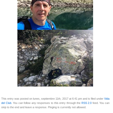
This entry was posted on lunes, septiembre 11th, 2017 at 6:41 pm and is filed under
Vida
del Club
. You can follow any responses to this entry through the
RSS 2.0
feed. You can
skip to the end and leave a response. Pinging is currently not allowed.