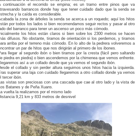
A continuación el recorrido se empina; es un tramo entre pinos que va
atravesando barrancos donde hay que tener cuidado dado que la senda se
strecha y la caída es considerable.
Acabada la zona de árboles la senda se acerca a un roquedo; aquí los hitos
stán por todos los lados si bien recomendamos seguir rectos y pasar al otro
lado del barranco para tener un ascenso un poco más cómodo.
Inicialmente los hitos están claros si bien sobre los 2300 metros se hacen
ás difusos. No obstante, tiramos de orientación si los perdemos, y tiramos
ara arriba por el terreno más cómodo. En lo alto de la pedrera volveremos a
ncontrar un par de hitos que nos dirigirán al primero de los ibones.
ara llegar al segundo ibón o bien tiramos por la cresta (fácil pero saltando
de piedra en piedra) o bien ascendemos por la chimenea que vemos enfrente.
Llegaremos así a un collado desde que ya vemos el segundo ibón.
esde el collado y sin perder altura seguimos unos hitos hacia la izquierda.
Tras superar una laja con cuidado llegaremos a otro collado donde ya vemos
l tercer ibón.
as vistas son preciosas con una cascada que cae al otro lado y la vista de
Los Batanes y de Peña Xuans.
a vuelta la realizamos por el mismo lado
Distancia 9,21 km y 833 metros de desnivel