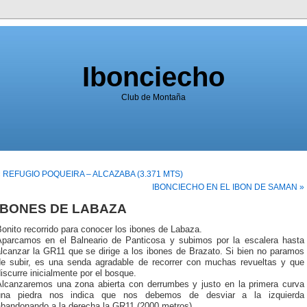
Ibonciecho
Club de Montaña
« REFUGIO POQUEIRA – ALCAZABA (3.371 MTS)
IBONCIECHO EN EL IBON DE SAMAN »
IBONES DE LABAZA
onito recorrido para conocer los ibones de Labaza.
Aparcamos en el Balneario de Panticosa y subimos por la escalera hasta
alcanzar la GR11 que se dirige a los ibones de Brazato. Si bien no paramos
de subir, es una senda agradable de recorrer con muchas revueltas y que
iscurre inicialmente por el bosque.
Alcanzaremos una zona abierta con derrumbes y justo en la primera curva
una piedra nos indica que nos debemos de desviar a la izquierda
abandonando a la derecha la GR11 (2000 metros).