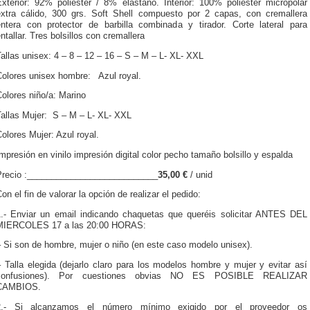
Exterior: 92% poliéster / 8% elastano. Interior: 100% poliester micropolar
extra cálido, 300 grs. Soft Shell compuesto por 2 capas, con cremallera
entera con protector de barbilla combinada y tirador. Corte lateral para
ntallar. Tres bolsillos con cremallera
allas unisex: 4 – 8 – 12 – 16 – S – M – L- XL- XXL
Colores unisex hombre: Azul royal.
olores niño/a: Marino
Tallas Mujer: S – M – L- XL- XXL
olores Mujer: Azul royal.
mpresión en vinilo impresión digital color pecho tamaño bolsillo y espalda
Precio :___________________________
35,00 €
/ unid
on el fin de valorar la opción de realizar el pedido:
1.- Enviar un email indicando chaquetas que queréis solicitar ANTES DEL
MIERCOLES 17 a las 20:00 HORAS:
 Si son de hombre, mujer o niño (en este caso modelo unisex).
 Talla elegida (dejarlo claro para los modelos hombre y mujer y evitar así
confusiones). Por cuestiones obvias NO ES POSIBLE REALIZAR
CAMBIOS.
2.- Si alcanzamos el número mínimo exigido por el proveedor os