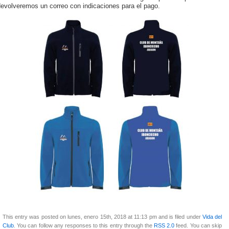
devolveremos un correo con indicaciones para el pago.
This entry was posted on lunes, enero 15th, 2018 at 11:13 pm and is filed under
Vida del
Club
. You can follow any responses to this entry through the
RSS 2.0
feed. You can skip