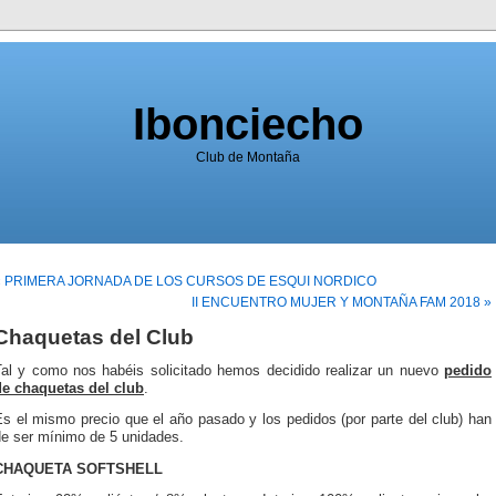
Ibonciecho
Club de Montaña
« PRIMERA JORNADA DE LOS CURSOS DE ESQUI NORDICO
II ENCUENTRO MUJER Y MONTAÑA FAM 2018 »
Chaquetas del Club
Tal y como nos habéis solicitado hemos decidido realizar un nuevo
pedido
de chaquetas del club
.
s el mismo precio que el año pasado y los pedidos (por parte del club) han
de ser mínimo de 5 unidades.
CHAQUETA SOFTSHELL