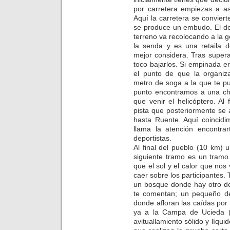
por carretera empiezas a as
Aquí la carretera se convier
se produce un embudo. El des
terreno va recolocando a la g
la senda y es una retaila 
mejor considera. Tras super
toco bajarlos. Si empinada e
el punto de que la organiza
metro de soga a la que te pu
punto encontramos a una ch
que venir el helicóptero. A
pista que posteriormente se
hasta Ruente. Aquí coincidi
llama la atención encontra
deportistas.
Al final del pueblo (10 km) 
siguiente tramo es un tramo
que el sol y el calor que no
caer sobre los participantes.
un bosque donde hay otro de
te comentan; un pequeño des
donde afloran las caídas po
ya a la Campa de Ucieda (
avituallamiento sólido y líqui