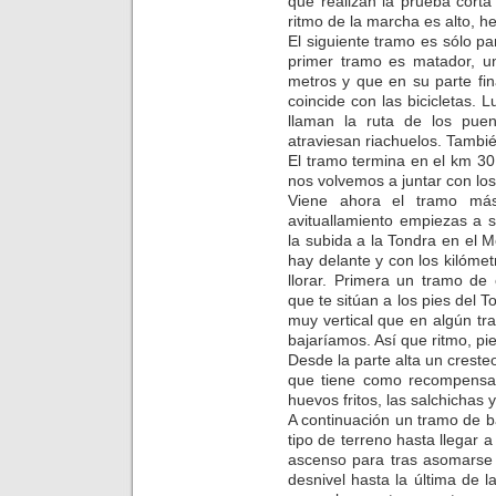
que realizan la prueba corta
ritmo de la marcha es alto, h
El siguiente tramo es sólo pa
primer tramo es matador, 
metros y que en su parte fi
coincide con las bicicletas.
llaman la ruta de los pue
atraviesan riachuelos. Tamb
El tramo termina en el km 30
nos volvemos a juntar con los
Viene ahora el tramo más
avituallamiento empiezas a s
la subida a la Tondra en el
hay delante y con los kilóme
llorar. Primera un tramo de
que te sitúan a los pies del 
muy vertical que en algún t
bajaríamos. Así que ritmo, pie
Desde la parte alta un crest
que tiene como recompensa 
huevos fritos, las salchichas 
A continuación un tramo de ba
tipo de terreno hasta llegar 
ascenso para tras asomarse 
desnivel hasta la última de 