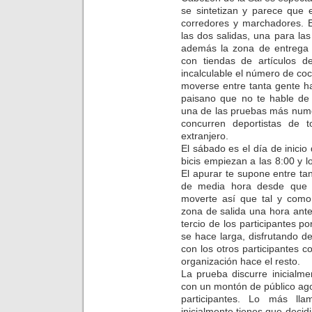
se sintetizan y parece que e
corredores y marchadores. E
las dos salidas, una para las
además la zona de entrega 
con tiendas de artículos de
incalculable el número de co
moverse entre tanta gente h
paisano que no te hable de 
una de las pruebas más nume
concurren deportistas de
extranjero.
El sábado es el día de inicio
bicis empiezan a las 8:00 y 
El apurar te supone entre t
de media hora desde que s
moverte así que tal y com
zona de salida una hora ant
tercio de los participantes p
se hace larga, disfrutando del
con los otros participantes 
organización hace el resto.
La prueba discurre inicialm
con un montón de público ago
participantes. Lo más ll
inicialmente tienes que decid