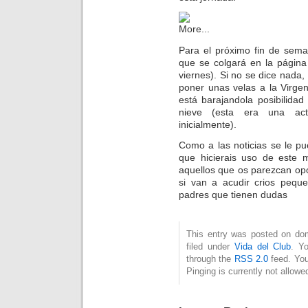
Para el próximo fin de sema
que se colgará en la página
viernes). Si no se dice nada
poner unas velas a la Virgen
está barajandola posibilida
nieve (esta era una act
inicialmente).
Como a las noticias se le p
que hicierais uso de este m
aquellos que os parezcan opor
si van a acudir crios pequ
padres que tienen dudas
This entry was posted on dom
filed under
Vida del Club
. Y
through the
RSS 2.0
feed. You
Pinging is currently not allowe