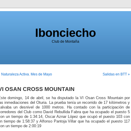
Ibonciecho
Club de Montaña
 Naturaleza Activa. Mes de Mayo
Salidas en BTT »
VI OSAN CROSS MOUNTAIN
Este domingo, 14 de abril, se ha disputado la VI Osan Cross Mountain por
as inmediaciones del Oturia. La prueba tenía un recorrido de 17 kilómetros y
salvaba un desnivel de 1000 metros. Ha contado con la participación de
corredores del Club como David Rebullida Fabra que ha ocupado el puesto 5
con un tiempo de 1:34:14, Oscar Aznar López que ocupó el puesto 103 con
un tiempo de 1:58:37 y Alfonso Pantoja Villar que ha ocupado el puesto 117
con un tiempo de 2:00:19