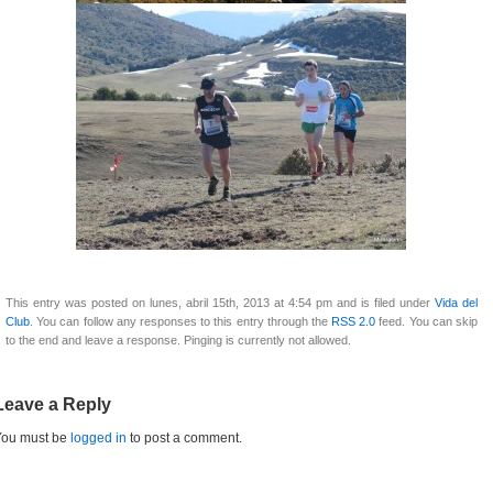
This entry was posted on lunes, abril 15th, 2013 at 4:54 pm and is filed under
Vida del
Club
. You can follow any responses to this entry through the
RSS 2.0
feed. You can skip
to the end and leave a response. Pinging is currently not allowed.
Leave a Reply
You must be
logged in
to post a comment.