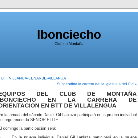
Ibonciecho
Club de Montaña
« BTT VILLANUA-CENARBE-VILLANUA
Suspendida la carrera del la Iglesuela del Cid »
EQUIPOS DEL CLUB DE MONTAÑA
IBONCIECHO EN LA CARRERA DE
ORIENTACION EN BTT DE VILLALENGUA
n la jornada del sábado Daniel Gil Laplaza participará en la prueba individual
de largo recorrido SENIOR ELITE.
l domingo la participación será:
–
En la prueba individual Daniel Gil Laplaza participará en la prueba