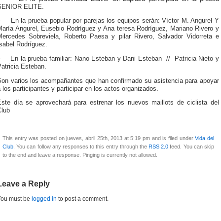
SENIOR ELITE.
–
En la prueba popular por parejas los equipos serán: Víctor M. Angurel Y
María Angurel, Eusebio Rodríguez y Ana teresa Rodríguez, Mariano Rivero y
Mercedes Sobreviela, Roberto Paesa y pilar Rivero, Salvador Vidorreta e
sabel Rodríguez.
–
En la prueba familiar: Nano Esteban y Dani Esteban // Patricia Nieto y
atricia Esteban.
Son varios los acompañantes que han confirmado su asistencia para apoyar
 los participantes y participar en los actos organizados.
Este día se aprovechará para estrenar los nuevos maillots de ciclista del
Club
This entry was posted on jueves, abril 25th, 2013 at 5:19 pm and is filed under
Vida del
Club
. You can follow any responses to this entry through the
RSS 2.0
feed. You can skip
to the end and leave a response. Pinging is currently not allowed.
Leave a Reply
You must be
logged in
to post a comment.