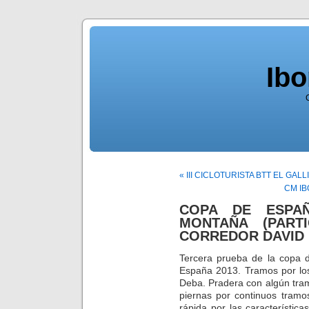
Ib
« III CICLOTURISTA BTT EL GA
CM IB
COPA DE ESPA
MONTAÑA (PART
CORREDOR DAVID 
Tercera prueba de la copa 
España 2013. Tramos por los
Deba. Pradera con algún tra
piernas por continuos tram
rápida por las característic