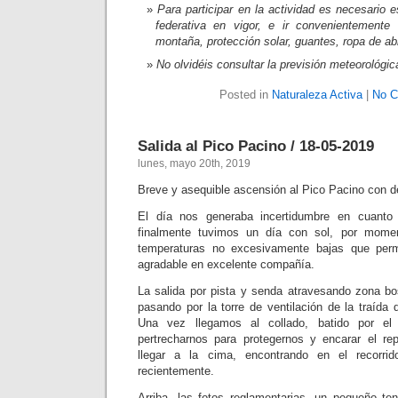
Para participar en la actividad es necesario e
federativa en vigor, e ir convenientement
montaña, protección solar, guantes, ropa de ab
No olvidéis consultar la previsión meteorológica
Posted in
Naturaleza Activa
|
No C
Salida al Pico Pacino / 18-05-2019
lunes, mayo 20th, 2019
Breve y asequible ascensión al Pico Pacino con d
El día nos generaba incertidumbre en cuanto 
finalmente tuvimos un día con sol, por mome
temperaturas no excesivamente bajas que perm
agradable en excelente compañía.
La salida por pista y senda atravesando zona bos
pasando por la torre de ventilación de la traíd
Una vez llegamos al collado, batido por el
pertrecharnos para protegernos y encarar el r
llegar a la cima, encontrando en el recorri
recientemente.
Arriba, las fotos reglamentarias, un pequeño te