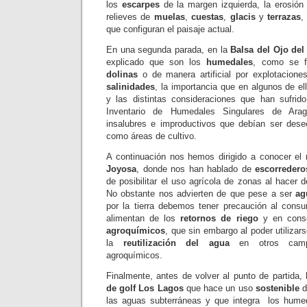
los
escarpes
de la margen izquierda, la erosión
relieves de
muelas
,
cuestas
,
glacis
y
terrazas
,
que configuran el paisaje actual.
En una segunda parada, en la
Balsa del Ojo del
explicado que son los
humedales
, como se f
dolinas
o de manera artificial por explotaciones
salinidades
, la importancia que en algunos de el
y las distintas consideraciones que han sufrid
Inventario de Humedales Singulares de Ara
insalubres e improductivos que debían ser dese
como áreas de cultivo.
A continuación nos hemos dirigido a conocer el
Joyosa
, donde nos han hablado de
escorredero
de posibilitar el uso agrícola de zonas al hacer 
No obstante nos advierten de que pese a ser
ag
por la tierra debemos tener precaución al cons
alimentan de los
retornos de riego
y en conse
agroquímicos
, que sin embargo al poder utiliza
la
reutilización del agua
en otros camp
agroquímicos.
Finalmente, antes de volver al punto de partida
de golf Los Lagos
que hace un uso
sostenible
d
las aguas subterráneas y que integra los hum