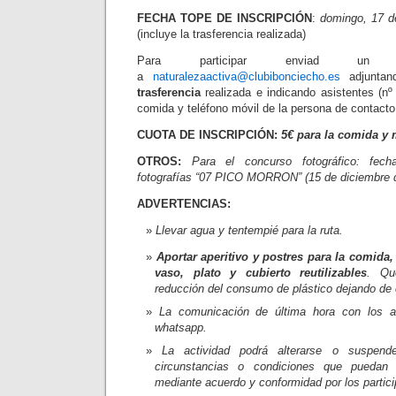
FECHA TOPE DE INSCRIPCIÓN
:
domingo, 17 d
(incluye la trasferencia realizada)
Para participar enviad un co
a
naturalezaactiva@clubibonciecho.es
adjunta
trasferencia
realizada e indicando asistentes (nº 
comida y teléfono móvil de la persona de contacto
CUOTA DE INSCRIPCIÓN:
5€ para la comida y
OTROS:
Para el concurso fotográfico: fech
fotografías “07 PICO MORRON” (15 de diciembre 
ADVERTENCIAS:
Llevar agua y tentempié para la ruta.
Aportar aperitivo y postres para la comida,
vaso, plato y cubierto reutilizables
. Qu
reducción del consumo de plástico dejando de
La comunicación de última hora con los as
whatsapp.
La actividad podrá alterarse o suspend
circunstancias o condiciones que pueda
mediante acuerdo y conformidad por los partici