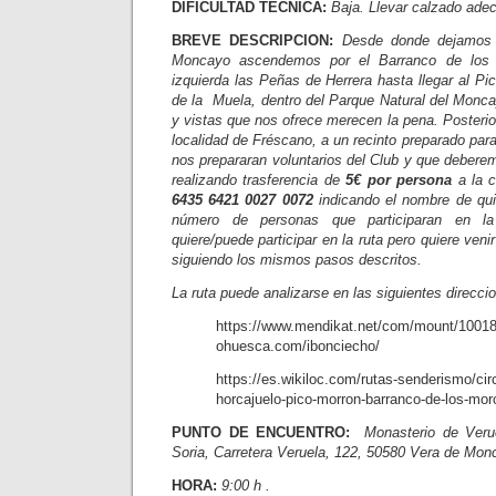
DIFICULTAD TÉCNICA:
Baja. Llevar calzado ade
BREVE DESCRIPCION:
Desde donde dejamos 
Moncayo ascendemos por el Barranco de los 
izquierda las Peñas de Herrera hasta llegar al Pi
de la Muela, dentro del Parque Natural del Monca
y vistas que nos ofrece merecen la pena. Posterio
localidad de Fréscano, a un recinto preparado par
nos prepararan voluntarios del Club y que debere
realizando trasferencia de
5€ por persona
a la c
6435 6421 0027 0072
indicando el nombre de quie
número de personas que participaran en la
quiere/puede participar en la ruta pero quiere ven
siguiendo los mismos pasos descritos.
La ruta puede analizarse en las siguientes direcci
https://www.mendikat.net/com/mount/10018
ohuesca.com/ibonciecho/
https://es.wikiloc.com/rutas-senderismo/cir
horcajuelo-pico-morron-barranco-de-los-mo
PUNTO DE ENCUENTRO:
Monasterio de Veru
Soria, Carretera Veruela, 122, 50580 Vera de Mon
HORA:
9:00 h
.